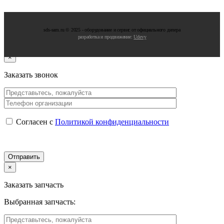
sds-sam.ru © 2025 - oбopудoвaниe и cepвиc oт oфициaльнoгo дилepa
разработка и продвижение:
Udevy
×
Заказать звонок
Согласен с
Политикой конфиденциальности
×
Заказать запчасть
Выбранная запчасть: