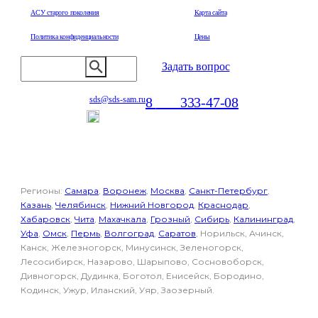
АСУ старого поколения
Карта сайта
Политика конфиденциальности
Цены
Задать вопрос
8
800
333-47-08
sds@sds-sam.ru
Отдел продаж
Регионы:
Самара
,
Воронеж
,
Москва
,
Санкт-Петербург
,
Казань
,
Челябинск
,
Нижний Новгород
,
Краснодар
,
Хабаровск
,
Чита
,
Махачкала
,
Грозный
,
Сибирь
,
Калининград
,
Уфа
,
Омск
,
Пермь
,
Волгоград
,
Саратов
, Норильск, Ачинск,
Канск, Железногорск, Минусинск, Зеленогорск,
Лесосибирск, Назарово, Шарыпово, Сосновоборск,
Дивногорск, Дудинка, Боготол, Енисейск, Бородино,
Кодинск, Ужур, Иланский, Уяр, Заозерный.