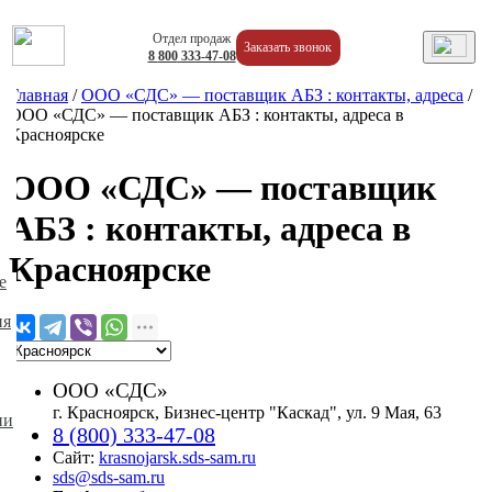
Отдел продаж
Заказать звонок
8
800
333-47-08
Главная
/
ООО «СДС» — поставщик АБЗ : контакты, адреса
/
ООО «СДС» — поставщик АБЗ : контакты, адреса в
Красноярске
ООО «СДС» — поставщик
АБЗ : контакты, адреса в
Красноярске
е
ия
ООО «СДС»
г. Красноярск, Бизнес-центр "Каскад", ул. 9 Мая, 63
ии
8 (800) 333-47-08
Сайт:
krasnojarsk.sds-sam.ru
sds@sds-sam.ru