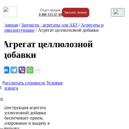
Отдел продаж
Заказать звонок
8
800
333-47-08
Главная
/
Запчасти , агрегаты для АБЗ
/
Агрегаты и
комплектующие
/
Агрегат целлюлозной добавки
Агрегат целлюлозной
добавки
Рассчитать стоимость
Условия
е
лизинга
ия
Конструкция агрегата
целлюлозной добавки
обеспечивает прием,
дозирование и выдачу в
мешалку
ии