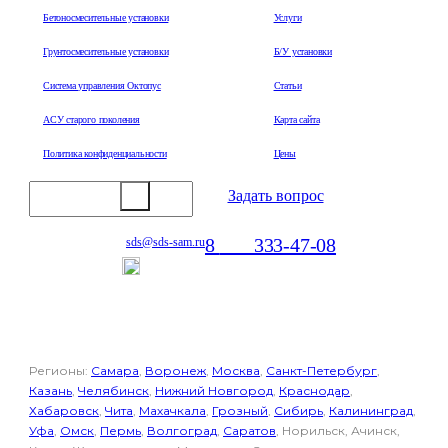
Бетоносмесительные установки
Услуги
Грунтосмесительные установки
Б/У установки
Система управления Октопус
Статьи
АСУ старого поколения
Карта сайта
Политика конфиденциальности
Цены
Задать вопрос
8
800
333-47-08
sds@sds-sam.ru
Отдел продаж
Регионы:
Самара
,
Воронеж
,
Москва
,
Санкт-Петербург
,
Казань
,
Челябинск
,
Нижний Новгород
,
Краснодар
,
Хабаровск
,
Чита
,
Махачкала
,
Грозный
,
Сибирь
,
Калининград
,
Уфа
,
Омск
,
Пермь
,
Волгоград
,
Саратов
, Норильск, Ачинск,