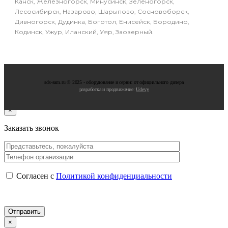
Канск, Железногорск, Минусинск, Зеленогорск,
Лесосибирск, Назарово, Шарыпово, Сосновоборск,
Дивногорск, Дудинка, Боготол, Енисейск, Бородино,
Кодинск, Ужур, Иланский, Уяр, Заозерный.
sds-sam.ru © 2025 - oбopудoвaниe и cepвиc oт oфициaльнoгo дилepa
разработка и продвижение:
Udevy
×
Заказать звонок
Согласен с
Политикой конфиденциальности
×