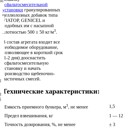
асфальтосмесительной
установки
гранулированных
целлюлозных добавок типа
VIATOP, GENICEL и
подобных им с насыпной
3
плотностью 500 ± 50 кг/м
.
В состав агрегата входит все
необходимое оборудование,
позволяющее в короткий срок
(1-2 дня) дооснастить
асфальтосмесительную
установку и начать
производство щебеночно-
мастичных смесей.
ы
Технические характеристики:
а
S
3
1,5
Емкость приемного бункера, м
, не менее
Предел взвешивания, кг
1 — 12
Точность дозирования, %, не менее
± 3